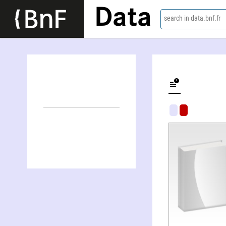
Data
search in data.bnf.fr