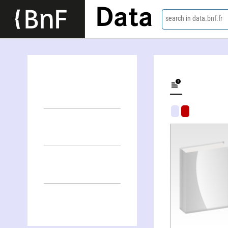
Data
search in data.bnf.fr