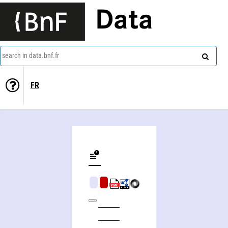
Data
search in data.bnf.fr
FR