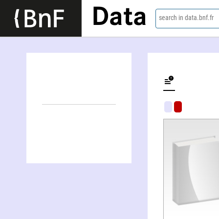
Data
search in data.bnf.fr