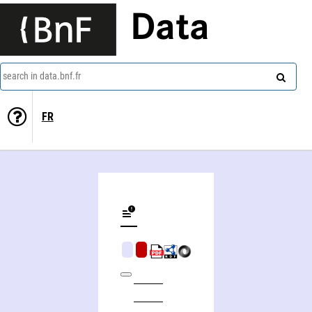
Data
search in data.bnf.fr
FR