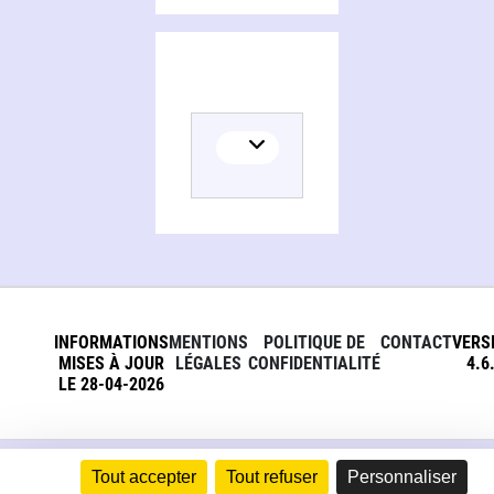
INFORMATIONS
MENTIONS
POLITIQUE DE
CONTACT
VERS
MISES À JOUR
LÉGALES
CONFIDENTIALITÉ
4.6
LE 28-04-2026
Tout accepter
Tout refuser
Personnaliser