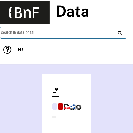
Data
search in data.bnf.fr
FR