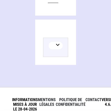
INFORMATIONS
MENTIONS
POLITIQUE DE
CONTACT
VERS
MISES À JOUR
LÉGALES
CONFIDENTIALITÉ
4.6
LE 28-04-2026