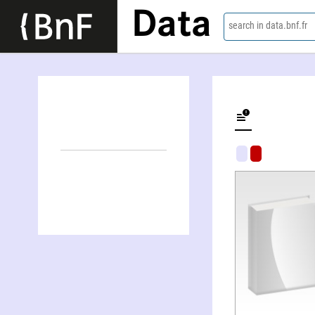
Data
search in data.bnf.fr