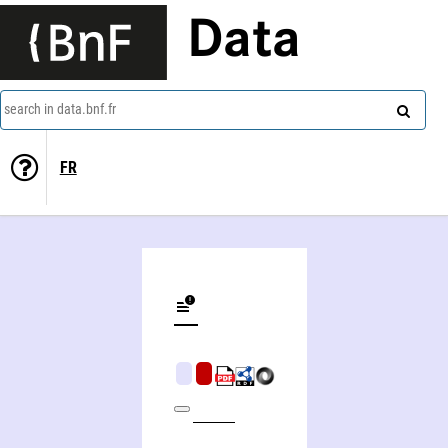
Data
search in data.bnf.fr
FR