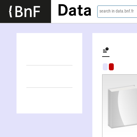
Data
search in data.bnf.fr