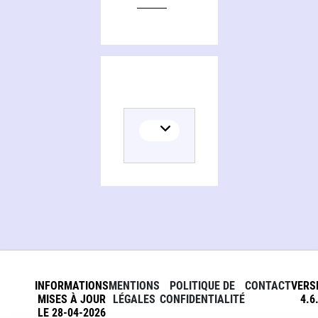
INFORMATIONS
MENTIONS
POLITIQUE DE
CONTACT
VERS
MISES À JOUR
LÉGALES
CONFIDENTIALITÉ
4.6
LE 28-04-2026