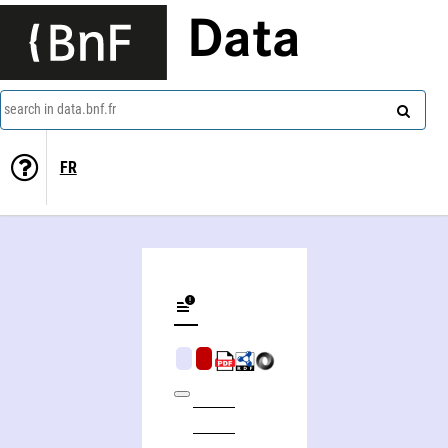
Data
search in data.bnf.fr
FR