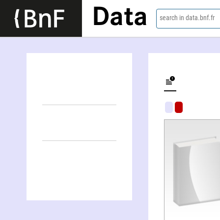
Data
search in data.bnf.fr
Attaché territorial, entretien oral, s'exprimer face à un jury