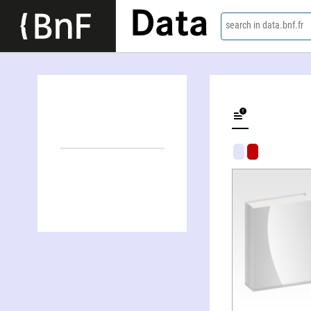
Data
search in data.bnf.fr