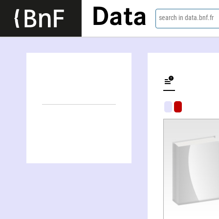
Data
search in data.bnf.fr