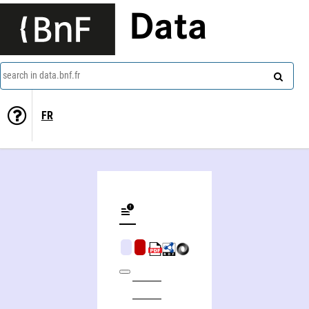
Data
search in data.bnf.fr
FR