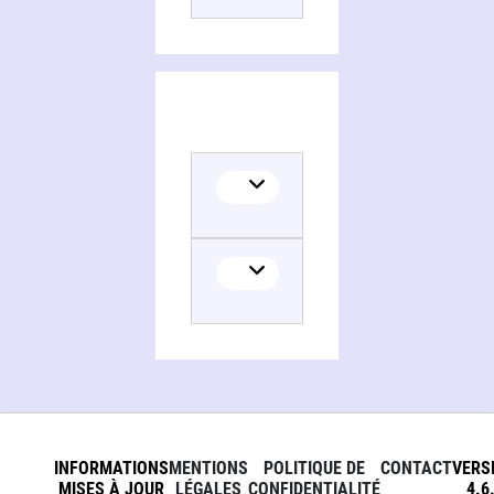
Translator
INFORMATIONS
MENTIONS
POLITIQUE DE
CONTACT
VERS
MISES À JOUR
LÉGALES
CONFIDENTIALITÉ
4.6