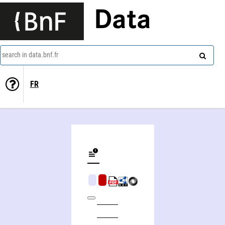
Data
search in data.bnf.fr
FR