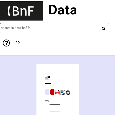
Data
search in data.bnf.fr
FR