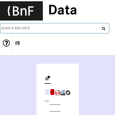
Data
search in data.bnf.fr
FR