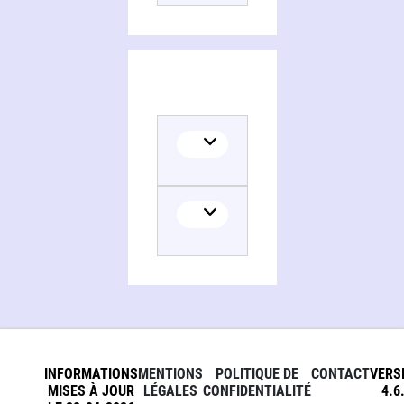
INFORMATIONS
MENTIONS
POLITIQUE DE
CONTACT
VERS
MISES À JOUR
LÉGALES
CONFIDENTIALITÉ
4.6