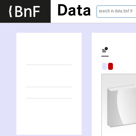
Data
search in data.bnf.fr