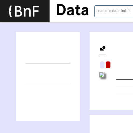
Data
search in data.bnf.fr