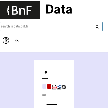
Data
search in data.bnf.fr
FR