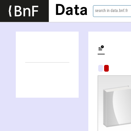
Data
search in data.bnf.fr