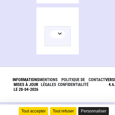
INFORMATIONS
MENTIONS
POLITIQUE DE
CONTACT
VERS
MISES À JOUR
LÉGALES
CONFIDENTIALITÉ
4.6
LE 28-04-2026
Tout accepter
Tout refuser
Personnaliser