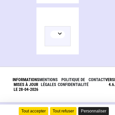
INFORMATIONS
MENTIONS
POLITIQUE DE
CONTACT
VERS
MISES À JOUR
LÉGALES
CONFIDENTIALITÉ
4.6
LE 28-04-2026
Tout accepter
Tout refuser
Personnaliser