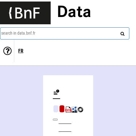
Data
search in data.bnf.fr
FR