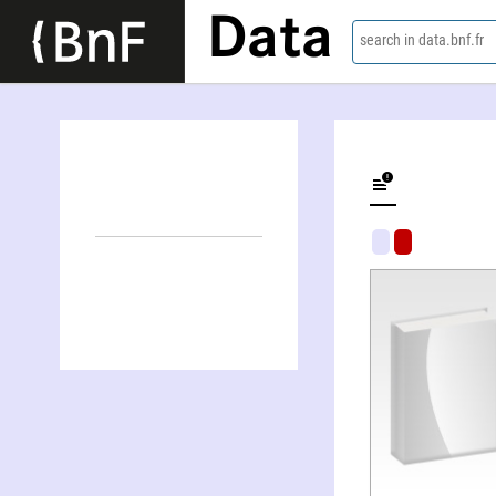
Data
search in data.bnf.fr