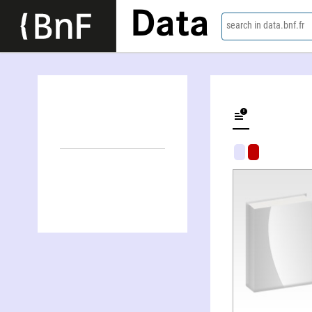
Data
search in data.bnf.fr