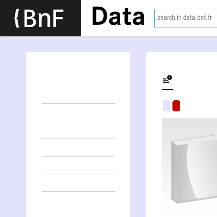
Data
search in data.bnf.fr