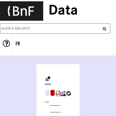
Data
search in data.bnf.fr
FR