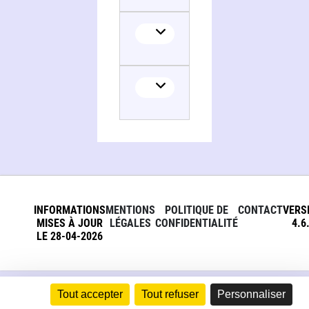
Translator
INFORMATIONS
MENTIONS
POLITIQUE DE
CONTACT
VERS
MISES À JOUR
LÉGALES
CONFIDENTIALITÉ
4.6
LE 28-04-2026
Tout accepter
Tout refuser
Personnaliser