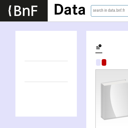
Data
search in data.bnf.fr