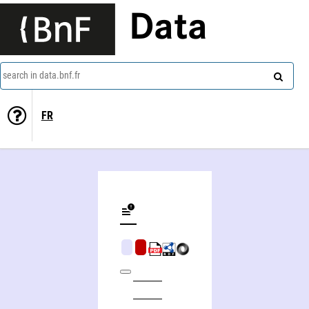
Data
search in data.bnf.fr
FR