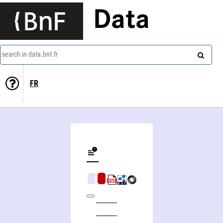
Data
search in data.bnf.fr
FR