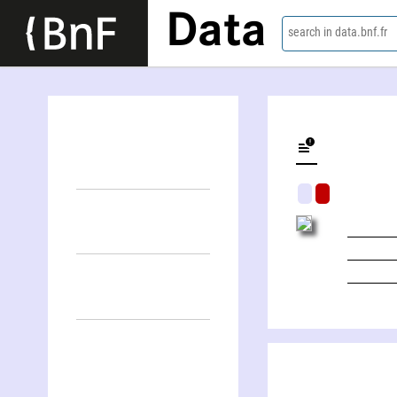
Data
search in data.bnf.fr