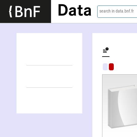
Data
search in data.bnf.fr