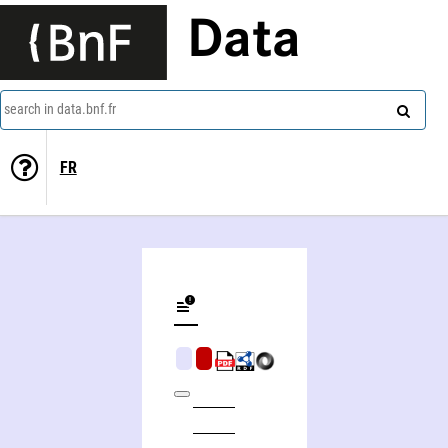
Data
search in data.bnf.fr
FR