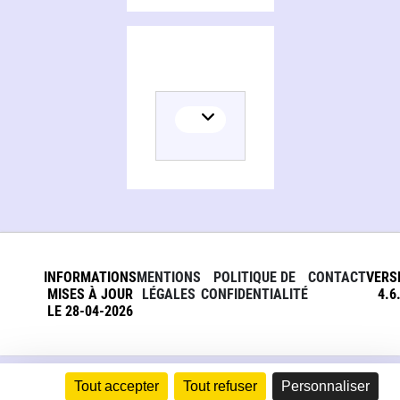
INFORMATIONS
MENTIONS
POLITIQUE DE
CONTACT
VERS
MISES À JOUR
LÉGALES
CONFIDENTIALITÉ
4.6
LE 28-04-2026
Tout accepter
Tout refuser
Personnaliser