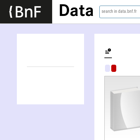
Data
search in data.bnf.fr