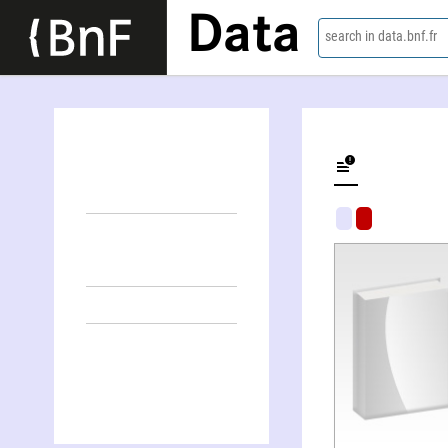
Data
search in data.bnf.fr