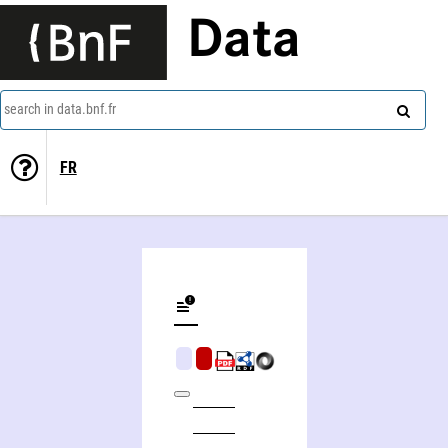
Data
search in data.bnf.fr
FR