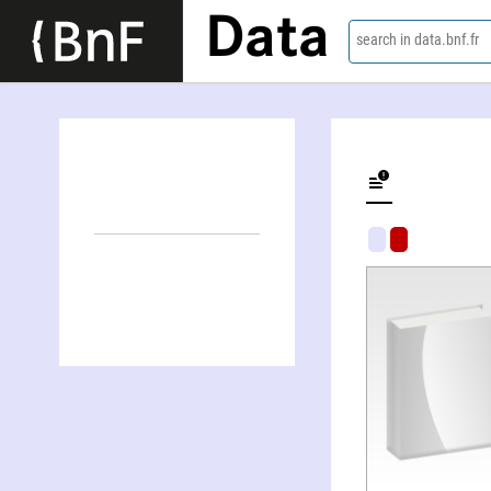
Data
search in data.bnf.fr