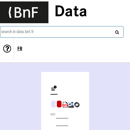
Data
search in data.bnf.fr
FR