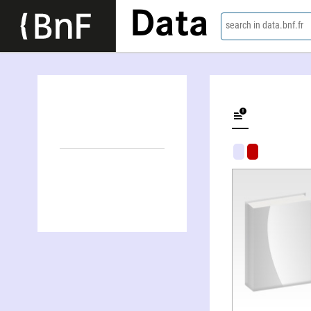
Data
search in data.bnf.fr