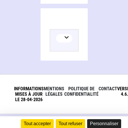
INFORMATIONS
MENTIONS
POLITIQUE DE
CONTACT
VERS
MISES À JOUR
LÉGALES
CONFIDENTIALITÉ
4.6
LE 28-04-2026
Tout accepter
Tout refuser
Personnaliser