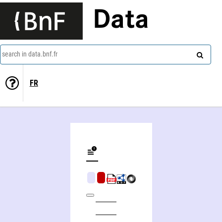
Data
search in data.bnf.fr
FR