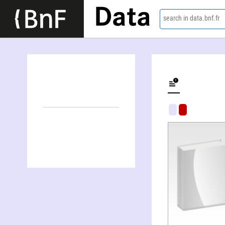
Data
search in data.bnf.fr