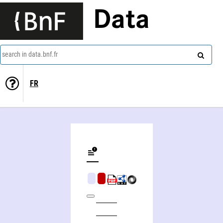
Data
search in data.bnf.fr
FR