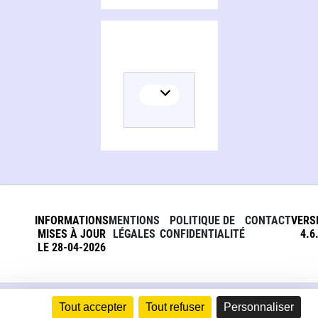
INFORMATIONS
MENTIONS
POLITIQUE DE
CONTACT
VERS
MISES À JOUR
LÉGALES
CONFIDENTIALITÉ
4.6
LE 28-04-2026
Tout accepter
Tout refuser
Personnaliser