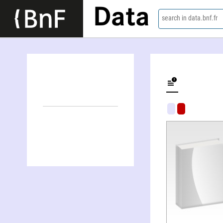
Data
search in data.bnf.fr