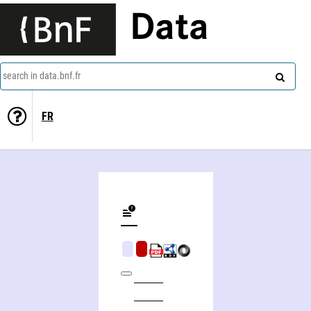
Data
search in data.bnf.fr
FR