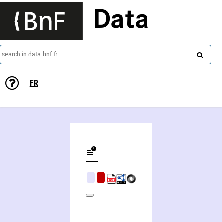
Data
search in data.bnf.fr
FR