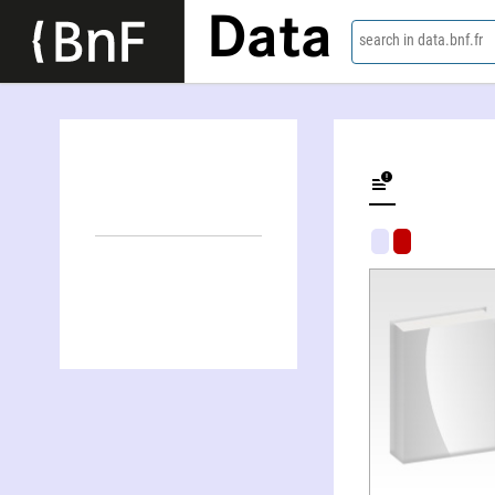
Data
search in data.bnf.fr