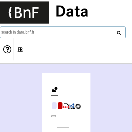
Data
search in data.bnf.fr
FR