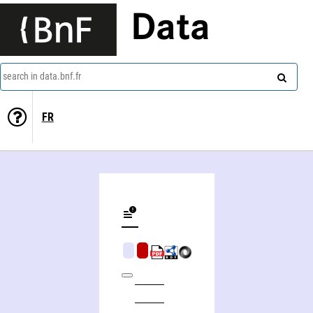
Data
search in data.bnf.fr
FR