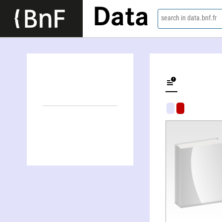
Data
search in data.bnf.fr