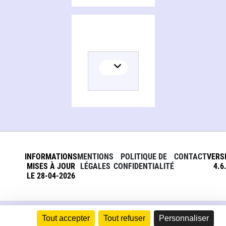
INFORMATIONS
MENTIONS
POLITIQUE DE
CONTACT
VERS
MISES À JOUR
LÉGALES
CONFIDENTIALITÉ
4.6
LE 28-04-2026
Tout accepter
Tout refuser
Personnaliser